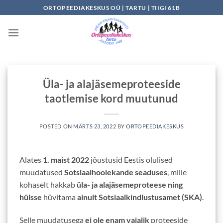
Skip
ORTOPEEDIAKESKUS OÜ | TARTU | TIIGI 61B
to
content
Üla- ja alajäsemeproteeside
taotlemise kord muutunud
POSTED ON
MÄRTS 23, 2022
BY
ORTOPEEDIAKESKUS
Alates
1. maist 2022
jõustusid Eestis olulised
muudatused
Sotsiaalhoolekande seaduses
, mille
kohaselt hakkab
üla- ja alajäsemeproteese ning
hülsse
hüvitama
ainult Sotsiaalkindlustusamet (SKA)
.
Selle muudatusega
ei ole enam vajalik
proteeside