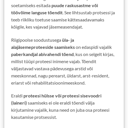
soetamiseks esitada
puude raskusastme või
töövõime languse tõendit
. See lihtsustab protsessi ja
teeb riikliku toetuse saamise kättesaadavamaks
kõigile, kes vajavad jäsemeasendajat.
Riigipoolse soodustusega
üla- ja
alajäsemeproteeside saamiseks
on edaspidi vajalik
paberkandjal abivahendi tõend
, kus on selgelt kirjas,
millist tüüpi proteesi inimene vajab. Tõendit
väljastavad vastava pädevusega arstid või
meeskonnad, nagu perearst, üldarst, arst-resident,
eriarst või rehabilitatsioonimeeskond.
Eraldi
proteesi hülsse või proteesi sisevoodri
(laineri)
saamiseks ei ole eraldi tõendi välja
kirjutamine vajalik, kuna need on juba osa proteesi
kasutamise protsessist.