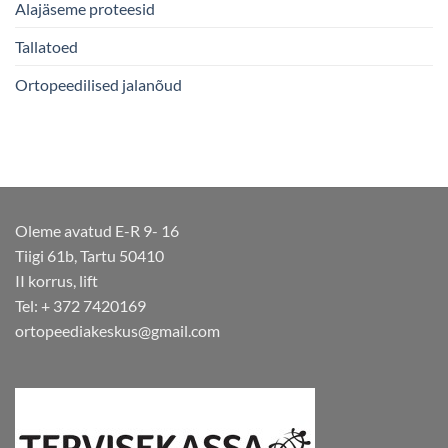
Alajäseme proteesid
Tallatoed
Ortopeedilised jalanõud
Oleme avatud E-R 9- 16
Tiigi 61b, Tartu 50410
II korrus, lift
Tel: + 372 7420169
ortopeediakeskus@gmail.com