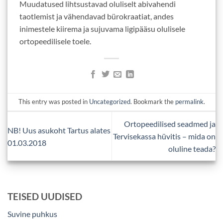
Muudatused lihtsustavad oluliselt abivahendi
taotlemist ja vähendavad bürokraatiat, andes
inimestele kiirema ja sujuvama ligipääsu olulisele
ortopeedilisele toele.
This entry was posted in
Uncategorized
. Bookmark the
permalink
.
Ortopeedilised seadmed ja
NB! Uus asukoht Tartus alates
Tervisekassa hüvitis – mida on
01.03.2018
oluline teada?
TEISED UUDISED
Suvine puhkus