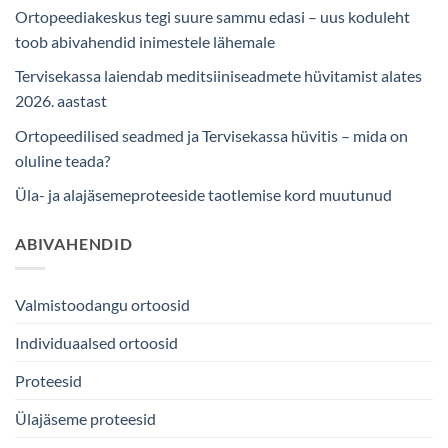
Ortopeediakeskus tegi suure sammu edasi – uus koduleht
toob abivahendid inimestele lähemale
Tervisekassa laiendab meditsiiniseadmete hüvitamist alates
2026. aastast
Ortopeedilised seadmed ja Tervisekassa hüvitis – mida on
oluline teada?
Üla- ja alajäsemeproteeside taotlemise kord muutunud
ABIVAHENDID
Valmistoodangu ortoosid
Individuaalsed ortoosid
Proteesid
Ülajäseme proteesid