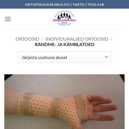
Skip
ORTOPEEDIAKESKUS OÜ | TARTU | TIIGI 61B
to
content
ORTOOSID
/
INDIVIDUAALSED ORTOOSID
/
RANDME- JA KÄMBLATOED