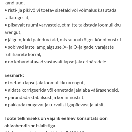
kandluud,
• risti- ja pikivõlvi toetav sisetald või võimalus kasutada
tallatugesid,
• piisavalt ruumi varvastele, et mitte takistada loomulikku
arengut,
• jäigem, kuid painduv tald, mis suunab õiget kõnnimustrit,
• sobivad laste lampjalgsuse, X- ja O-jalgade, varajaste
rühihäirete korral,
• on kohandatavad vastavalt lapse jala eripäradele.
Eesmärk:
• toetada lapse jala loomulikku arengut,
• aidata korrigeerida või ennetada jalalaba väärasendeid,
• parandada stabiilsust ja kõnnimustrit,
• pakkuda mugavat ja turvalist igapäevast jalatsit.
Toote tellimiseks on vajalik eelnev konsultatsioon
abivahendi spetsialistiga.