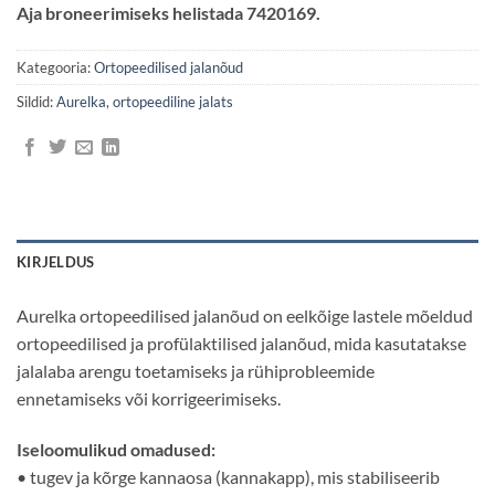
Aja broneerimiseks helistada 7420169.
Kategooria:
Ortopeedilised jalanõud
Sildid:
Aurelka
,
ortopeediline jalats
KIRJELDUS
Aurelka ortopeedilised jalanõud on eelkõige lastele mõeldud
ortopeedilised ja profülaktilised jalanõud, mida kasutatakse
jalalaba arengu toetamiseks ja rühiprobleemide
ennetamiseks või korrigeerimiseks.
Iseloomulikud omadused:
• tugev ja kõrge kannaosa (kannakapp), mis stabiliseerib