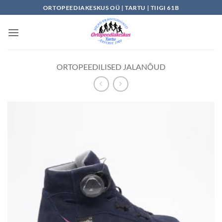
Skip
ORTOPEEDIAKESKUS OÜ | TARTU | TIIGI 61B
to
content
ORTOPEEDILISED JALANÕUD