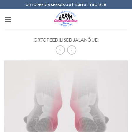
Skip
ORTOPEEDIAKESKUS OÜ | TARTU | TIIGI 61B
to
content
ORTOPEEDILISED JALANÕUD