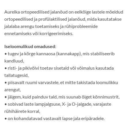
Aurelka ortopeedilised jalanõud on eelkõige lastele mõeldud
ortopeedilised ja profülaktilised jalanõud, mida kasutatakse
jalalaba arengu toetamiseks ja rühiprobleemide
ennetamiseks või korrigeerimiseks.
Iseloomulikud omadused:
• tugev ja kõrge kannaosa (kannakapp), mis stabiliseerib
kandluud,
• risti- ja pikivõlvi toetav sisetald või võimalus kasutada
tallatugesid,
• piisavalt ruumi varvastele, et mitte takistada loomulikku
arengut,
• jäigem, kuid painduv tald, mis suunab õiget kõnnimustrit,
• sobivad laste lampjalgsuse, X- ja O-jalgade, varajaste
rühihäirete korral,
• on kohandatavad vastavalt lapse jala eripäradele.