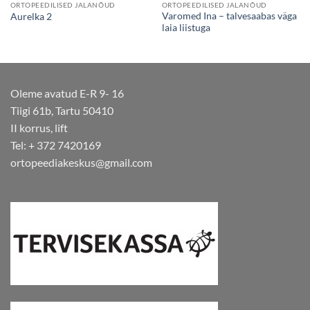
ORTOPEEDILISED JALANÕUD
ORTOPEEDILISED JALANÕUD
Varomed Ina – talvesaabas väga
Aurelka 2
laia liistuga
Oleme avatud E-R 9- 16
Tiigi 61b, Tartu 50410
II korrus, lift
Tel: + 372 7420169
ortopeediakeskus@gmail.com