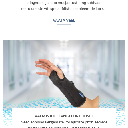
diagnoosi ja koormusjaotust ning sobivad
keerukamate või spetsiifiliste probleemide korral.
VAATA VEEL
VALMISTOODANGU ORTOOSID
Need sobivad kergemate või ajutiste probleemide
korral ning on kiiremini kättesaadavad ja